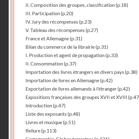
II. Composition des groupes, classification
(p.18)
III. Participation
(p.20)
IV. Jury des récompenses
(p.23)
V. Tableau des récompenses
(p.27)
France et Allemagne
(p.31)
Bilan du commerce de la librairie
(p.31)
I. Production et agent de propagation
(p.33)
II. Consommation
(p.37)
Importation des livres étrangers en divers pays
(p.38)
Importation de livres en Allemagne
(p.42)
Exportation de livres allemands à l'étranger
(p.42)
Expositions françaises des groupes XVII et XVIII
(p.47
Introduction
(p.47)
Liste des exposants
(p.48)
Livres et musique
(p.51)
Reliure
(p.113)
Cartographie, Globes terrestres
(p.121)