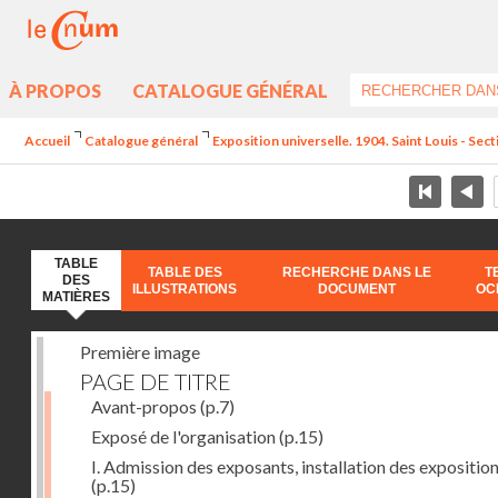
À PROPOS
CATALOGUE GÉNÉRAL
Accueil
Catalogue général
Exposition universelle. 1904. Saint Louis - Sect
TABLE
TABLE DES
RECHERCHE DANS LE
T
DES
ILLUSTRATIONS
DOCUMENT
OC
MATIÈRES
Première image
PAGE DE TITRE
Avant-propos
(p.7)
Exposé de l'organisation
(p.15)
I. Admission des exposants, installation des expositio
(p.15)