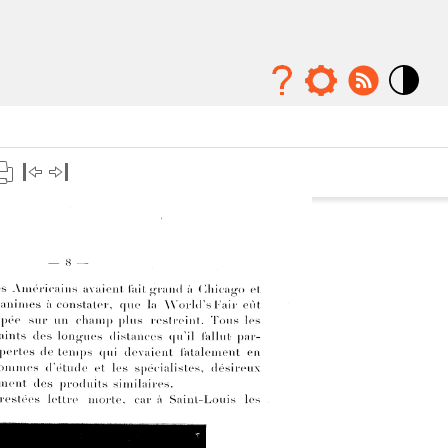
Mode
contraste
élévé