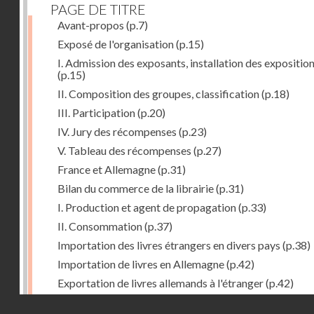
PAGE DE TITRE
Avant-propos
(p.7)
Exposé de l'organisation
(p.15)
I. Admission des exposants, installation des expositio
(p.15)
II. Composition des groupes, classification
(p.18)
III. Participation
(p.20)
IV. Jury des récompenses
(p.23)
V. Tableau des récompenses
(p.27)
France et Allemagne
(p.31)
Bilan du commerce de la librairie
(p.31)
I. Production et agent de propagation
(p.33)
II. Consommation
(p.37)
Importation des livres étrangers en divers pays
(p.38)
Importation de livres en Allemagne
(p.42)
Exportation de livres allemands à l'étranger
(p.42)
Expositions françaises des groupes XVII et XVIII
(p.47
Droits réservés - CNAM