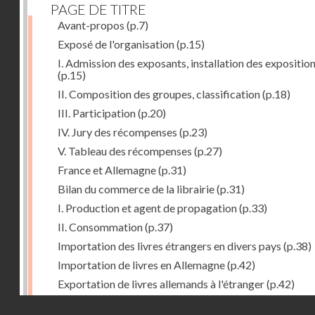
PAGE DE TITRE
Avant-propos
(p.7)
Exposé de l'organisation
(p.15)
I. Admission des exposants, installation des expositio
(p.15)
II. Composition des groupes, classification
(p.18)
III. Participation
(p.20)
IV. Jury des récompenses
(p.23)
V. Tableau des récompenses
(p.27)
France et Allemagne
(p.31)
Bilan du commerce de la librairie
(p.31)
I. Production et agent de propagation
(p.33)
II. Consommation
(p.37)
Importation des livres étrangers en divers pays
(p.38)
Importation de livres en Allemagne
(p.42)
Exportation de livres allemands à l'étranger
(p.42)
Expositions françaises des groupes XVII et XVIII
(p.47
Droits réservés - CNAM