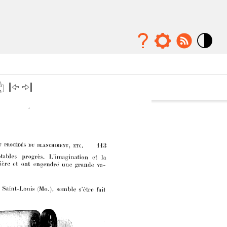
Mode
contraste
élévé