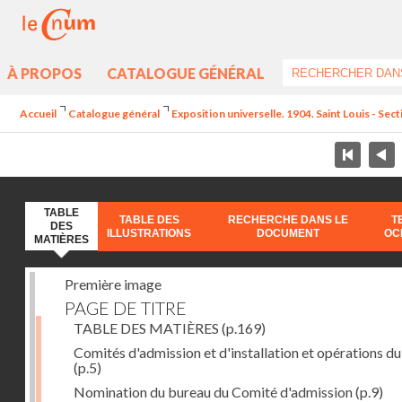
À PROPOS
CATALOGUE GÉNÉRAL
Accueil
Catalogue général
Exposition universelle. 1904. Saint Louis - Sec
TABLE
TABLE DES
RECHERCHE DANS LE
T
DES
ILLUSTRATIONS
DOCUMENT
OC
MATIÈRES
Première image
PAGE DE TITRE
TABLE DES MATIÈRES
(p.169)
Comités d'admission et d'installation et opérations du
(p.5)
Nomination du bureau du Comité d'admission
(p.9)