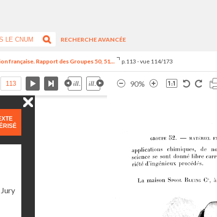
RECHERCHE AVANCÉE
tion française. Rapport des Groupes 50, 51...
p.113 - vue 114/173
90%
EXTE
ÉRISÉ
 Jury