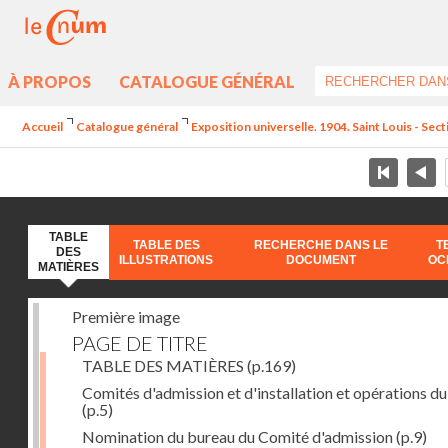
À PROPOS
CATALOGUE GÉNÉRAL
Accueil
Catalogue général
Exposition universelle. 1904. Saint Louis - Sec
TABLE
TABLE DES
RECHERCHE DANS LE
T
DES
ILLUSTRATIONS
DOCUMENT
OC
MATIÈRES
Première image
PAGE DE TITRE
TABLE DES MATIÈRES
(p.169)
Comités d'admission et d'installation et opérations du
(p.5)
Nomination du bureau du Comité d'admission
(p.9)