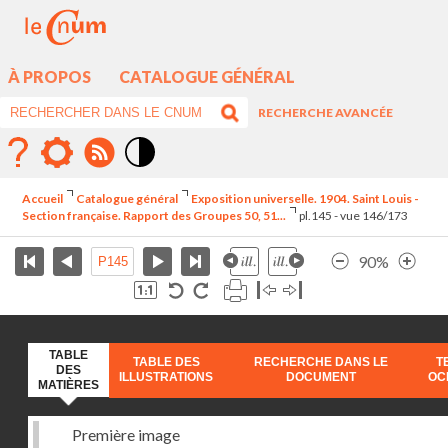
À PROPOS
CATALOGUE GÉNÉRAL
RECHERCHE AVANCÉE
Mode
contraste
Accueil
Catalogue général
Exposition universelle. 1904. Saint Louis -
élévé
Section française. Rapport des Groupes 50, 51...
pl.145 - vue 146/173
90%
TABLE
TABLE DES
RECHERCHE DANS LE
T
DES
ILLUSTRATIONS
DOCUMENT
OC
MATIÈRES
Première image