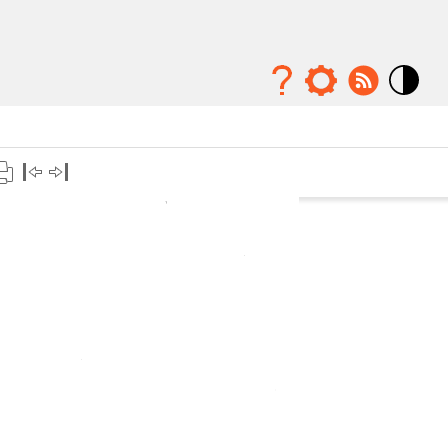
Mode
contraste
élévé