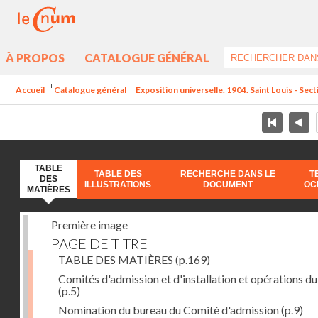
À PROPOS
CATALOGUE GÉNÉRAL
Accueil
Catalogue général
Exposition universelle. 1904. Saint Louis - Sec
TABLE
TABLE DES
RECHERCHE DANS LE
T
DES
ILLUSTRATIONS
DOCUMENT
OC
MATIÈRES
Première image
PAGE DE TITRE
TABLE DES MATIÈRES
(p.169)
Comités d'admission et d'installation et opérations du
(p.5)
Nomination du bureau du Comité d'admission
(p.9)