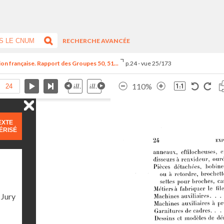
RECHERCHE AVANCÉE
tion française. Rapport des Groupes 50, 51...
p.24 - vue 25/173
110%
EXTE
ÉRISÉ
 Jury