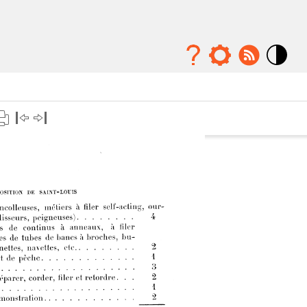
Mode
contraste
élévé