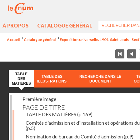
À PROPOS
CATALOGUE GÉNÉRAL
Accueil
Catalogue général
Exposition universelle. 1904. Saint Louis - Sec
TABLE
TABLE DES
RECHERCHE DANS LE
T
DES
ILLUSTRATIONS
DOCUMENT
OC
MATIÈRES
Première image
PAGE DE TITRE
TABLE DES MATIÈRES
(p.169)
Comités d'admission et d'installation et opérations du
(p.5)
Nomination du bureau du Comité d'admission
(p.9)