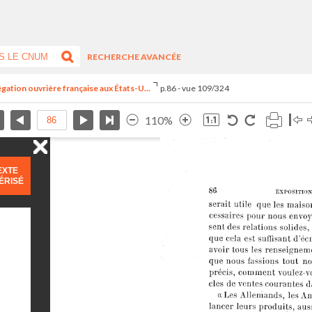
RECHERCHE AVANCÉE
égation ouvrière française aux États-U...
p.86 - vue 109/324
110%
EXTE
ÉRISÉ