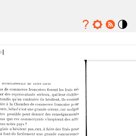
Mode
contraste
élévé