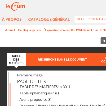
À PROPOS
CATALOGUE GÉNÉRAL
Accueil
Catalogue général
Exposition universelle. 1904. Saint-Louis - Dél
TABLE
T
DES
RECHERCHE DANS LE DOCUMENT
OC
MATIÈRES
Première image
PAGE DE TITRE
TABLE DES MATIERES
(p.301)
Table alphabétique
(n.n.)
Avant-propos
(p.r3)
Rapports Albert Métin : le travail aux Etats-Unis
(p.1)