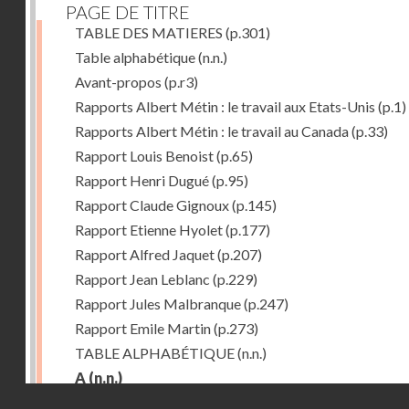
PAGE DE TITRE
TABLE DES MATIERES
(p.301)
Table alphabétique
(n.n.)
Avant-propos
(p.r3)
Rapports Albert Métin : le travail aux Etats-Unis
(p.1)
Rapports Albert Métin : le travail au Canada
(p.33)
Rapport Louis Benoist
(p.65)
Rapport Henri Dugué
(p.95)
Rapport Claude Gignoux
(p.145)
Rapport Etienne Hyolet
(p.177)
Rapport Alfred Jaquet
(p.207)
Rapport Jean Leblanc
(p.229)
Rapport Jules Malbranque
(p.247)
Rapport Emile Martin
(p.273)
TABLE ALPHABÉTIQUE
(n.n.)
A
(n.n.)
Droits réservés - CNAM
Abattoirs de Chicago
(p.r11)