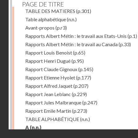
PAGE DE TITRE
TABLE DES MATIERES
(p.301)
Table alphabétique
(n.n.)
Avant-propos
(p.r3)
Rapports Albert Métin : le travail aux Etats-Unis
(p.1)
Rapports Albert Métin : le travail au Canada
(p.33)
Rapport Louis Benoist
(p.65)
Rapport Henri Dugué
(p.95)
Rapport Claude Gignoux
(p.145)
Rapport Etienne Hyolet
(p.177)
Rapport Alfred Jaquet
(p.207)
Rapport Jean Leblanc
(p.229)
Rapport Jules Malbranque
(p.247)
Rapport Emile Martin
(p.273)
TABLE ALPHABÉTIQUE
(n.n.)
A
(n.n.)
Droits réservés - CNAM
Abattoirs de Chicago
(p.r11)