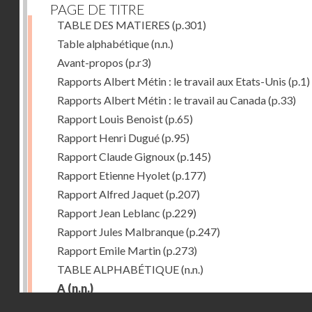
PAGE DE TITRE
TABLE DES MATIERES
(p.301)
Table alphabétique
(n.n.)
Avant-propos
(p.r3)
Rapports Albert Métin : le travail aux Etats-Unis
(p.1)
Rapports Albert Métin : le travail au Canada
(p.33)
Rapport Louis Benoist
(p.65)
Rapport Henri Dugué
(p.95)
Rapport Claude Gignoux
(p.145)
Rapport Etienne Hyolet
(p.177)
Rapport Alfred Jaquet
(p.207)
Rapport Jean Leblanc
(p.229)
Rapport Jules Malbranque
(p.247)
Rapport Emile Martin
(p.273)
TABLE ALPHABÉTIQUE
(n.n.)
A
(n.n.)
Droits réservés - CNAM
Abattoirs de Chicago
(p.r11)