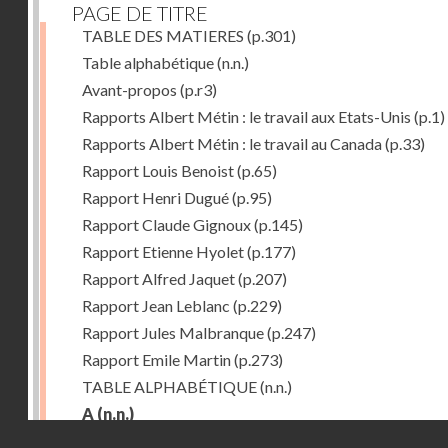
PAGE DE TITRE
TABLE DES MATIERES
(p.301)
Table alphabétique
(n.n.)
Avant-propos
(p.r3)
Rapports Albert Métin : le travail aux Etats-Unis
(p.1)
Rapports Albert Métin : le travail au Canada
(p.33)
Rapport Louis Benoist
(p.65)
Rapport Henri Dugué
(p.95)
Rapport Claude Gignoux
(p.145)
Rapport Etienne Hyolet
(p.177)
Rapport Alfred Jaquet
(p.207)
Rapport Jean Leblanc
(p.229)
Rapport Jules Malbranque
(p.247)
Rapport Emile Martin
(p.273)
TABLE ALPHABÉTIQUE
(n.n.)
A
(n.n.)
Droits réservés - CNAM
Abattoirs de Chicago
(p.r11)