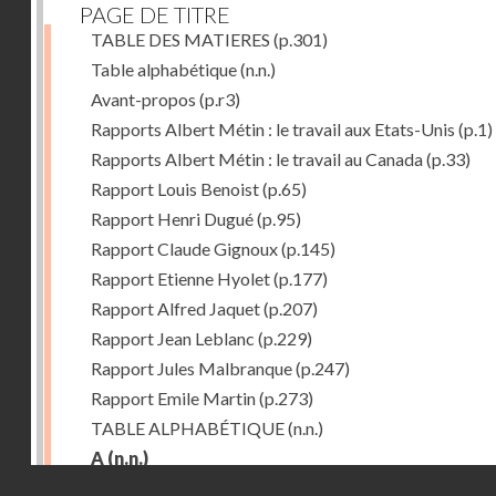
PAGE DE TITRE
TABLE DES MATIERES
(p.301)
Table alphabétique
(n.n.)
Avant-propos
(p.r3)
Rapports Albert Métin : le travail aux Etats-Unis
(p.1)
Rapports Albert Métin : le travail au Canada
(p.33)
Rapport Louis Benoist
(p.65)
Rapport Henri Dugué
(p.95)
Rapport Claude Gignoux
(p.145)
Rapport Etienne Hyolet
(p.177)
Rapport Alfred Jaquet
(p.207)
Rapport Jean Leblanc
(p.229)
Rapport Jules Malbranque
(p.247)
Rapport Emile Martin
(p.273)
TABLE ALPHABÉTIQUE
(n.n.)
A
(n.n.)
Droits réservés - CNAM
Abattoirs de Chicago
(p.r11)