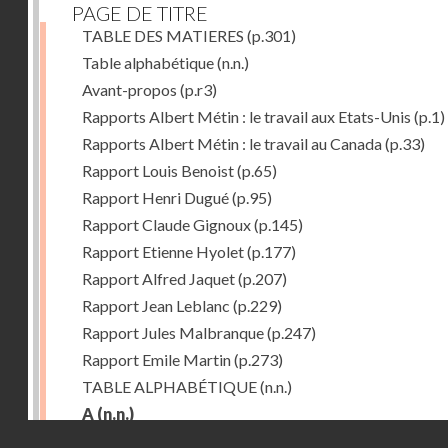
PAGE DE TITRE
TABLE DES MATIERES
(p.301)
Table alphabétique
(n.n.)
Avant-propos
(p.r3)
Rapports Albert Métin : le travail aux Etats-Unis
(p.1)
Rapports Albert Métin : le travail au Canada
(p.33)
Rapport Louis Benoist
(p.65)
Rapport Henri Dugué
(p.95)
Rapport Claude Gignoux
(p.145)
Rapport Etienne Hyolet
(p.177)
Rapport Alfred Jaquet
(p.207)
Rapport Jean Leblanc
(p.229)
Rapport Jules Malbranque
(p.247)
Rapport Emile Martin
(p.273)
TABLE ALPHABÉTIQUE
(n.n.)
A
(n.n.)
Droits réservés - CNAM
Abattoirs de Chicago
(p.r11)