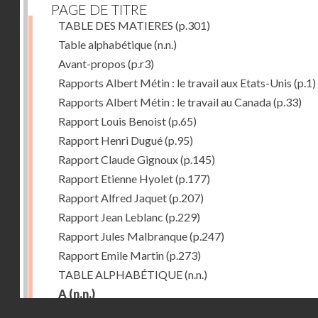
PAGE DE TITRE
TABLE DES MATIERES
(p.301)
Table alphabétique
(n.n.)
Avant-propos
(p.r3)
Rapports Albert Métin : le travail aux Etats-Unis
(p.1)
Rapports Albert Métin : le travail au Canada
(p.33)
Rapport Louis Benoist
(p.65)
Rapport Henri Dugué
(p.95)
Rapport Claude Gignoux
(p.145)
Rapport Etienne Hyolet
(p.177)
Rapport Alfred Jaquet
(p.207)
Rapport Jean Leblanc
(p.229)
Rapport Jules Malbranque
(p.247)
Rapport Emile Martin
(p.273)
TABLE ALPHABÉTIQUE
(n.n.)
A
(n.n.)
Droits réservés - CNAM
Abattoirs de Chicago
(p.r11)