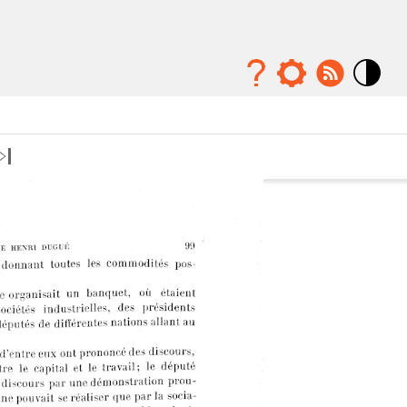
Mode
contraste
élévé