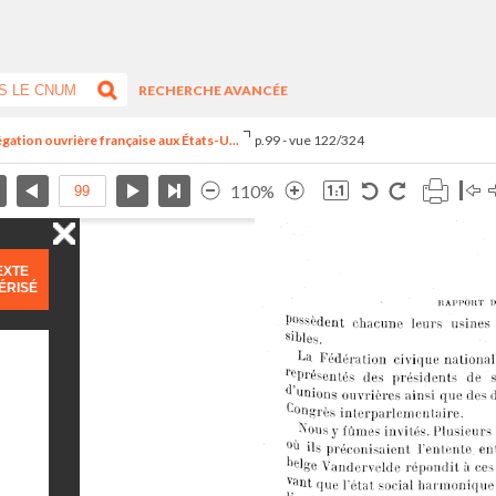
RECHERCHE AVANCÉE
égation ouvrière française aux États-U...
p.99 - vue 122/324
110%
EXTE
ÉRISÉ