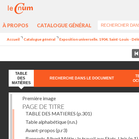
À PROPOS
CATALOGUE GÉNÉRAL
Accueil
Catalogue général
Exposition universelle. 1904. Saint-Louis - Dél
TABLE
T
DES
RECHERCHE DANS LE DOCUMENT
OC
MATIÈRES
Première image
PAGE DE TITRE
TABLE DES MATIERES
(p.301)
Table alphabétique
(n.n.)
Avant-propos
(p.r3)
Rapports Albert Métin : le travail aux Etats-Unis
(p.1)