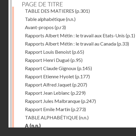
PAGE DE TITRE
TABLE DES MATIERES
(p.301)
Table alphabétique
(n.n.)
Avant-propos
(p.r3)
Rapports Albert Métin : le travail aux Etats-Unis
(p.1)
Rapports Albert Métin : le travail au Canada
(p.33)
Rapport Louis Benoist
(p.65)
Rapport Henri Dugué
(p.95)
Rapport Claude Gignoux
(p.145)
Rapport Etienne Hyolet
(p.177)
Rapport Alfred Jaquet
(p.207)
Rapport Jean Leblanc
(p.229)
Rapport Jules Malbranque
(p.247)
Rapport Emile Martin
(p.273)
TABLE ALPHABÉTIQUE
(n.n.)
A
(n.n.)
Droits réservés - CNAM
Abattoirs de Chicago
(p.r11)