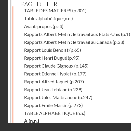
PAGE DE TITRE
TABLE DES MATIERES
(p.301)
Table alphabétique
(n.n.)
Avant-propos
(p.r3)
Rapports Albert Métin : le travail aux Etats-Unis
(p.1)
Rapports Albert Métin : le travail au Canada
(p.33)
Rapport Louis Benoist
(p.65)
Rapport Henri Dugué
(p.95)
Rapport Claude Gignoux
(p.145)
Rapport Etienne Hyolet
(p.177)
Rapport Alfred Jaquet
(p.207)
Rapport Jean Leblanc
(p.229)
Rapport Jules Malbranque
(p.247)
Rapport Emile Martin
(p.273)
TABLE ALPHABÉTIQUE
(n.n.)
A
(n.n.)
Droits réservés - CNAM
Abattoirs de Chicago
(p.r11)