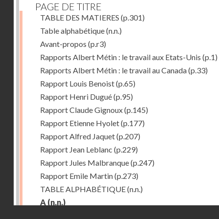
PAGE DE TITRE
TABLE DES MATIERES
(p.301)
Table alphabétique
(n.n.)
Avant-propos
(p.r3)
Rapports Albert Métin : le travail aux Etats-Unis
(p.1)
Rapports Albert Métin : le travail au Canada
(p.33)
Rapport Louis Benoist
(p.65)
Rapport Henri Dugué
(p.95)
Rapport Claude Gignoux
(p.145)
Rapport Etienne Hyolet
(p.177)
Rapport Alfred Jaquet
(p.207)
Rapport Jean Leblanc
(p.229)
Rapport Jules Malbranque
(p.247)
Rapport Emile Martin
(p.273)
TABLE ALPHABÉTIQUE
(n.n.)
A
(n.n.)
Droits réservés - CNAM
Abattoirs de Chicago
(p.r11)