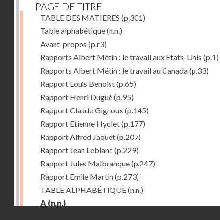
PAGE DE TITRE
TABLE DES MATIERES
(p.301)
Table alphabétique
(n.n.)
Avant-propos
(p.r3)
Rapports Albert Métin : le travail aux Etats-Unis
(p.1)
Rapports Albert Métin : le travail au Canada
(p.33)
Rapport Louis Benoist
(p.65)
Rapport Henri Dugué
(p.95)
Rapport Claude Gignoux
(p.145)
Rapport Etienne Hyolet
(p.177)
Rapport Alfred Jaquet
(p.207)
Rapport Jean Leblanc
(p.229)
Rapport Jules Malbranque
(p.247)
Rapport Emile Martin
(p.273)
TABLE ALPHABÉTIQUE
(n.n.)
A
(n.n.)
Droits réservés - CNAM
Abattoirs de Chicago
(p.r11)