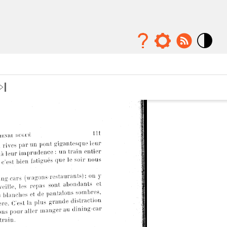
Mode
contraste
élévé