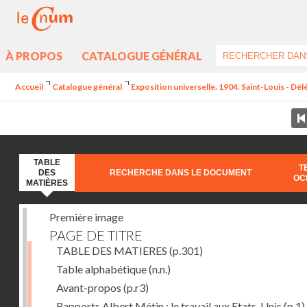
À PROPOS
CATALOGUE GÉNÉRAL
Accueil
Catalogue général
Exposition universelle. 1904. Saint-Louis - Dél
TABLE
T
DES
RECHERCHE DANS LE DOCUMENT
OC
MATIÈRES
Première image
PAGE DE TITRE
TABLE DES MATIERES
(p.301)
Table alphabétique
(n.n.)
Avant-propos
(p.r3)
Rapports Albert Métin : le travail aux Etats-Unis
(p.1)