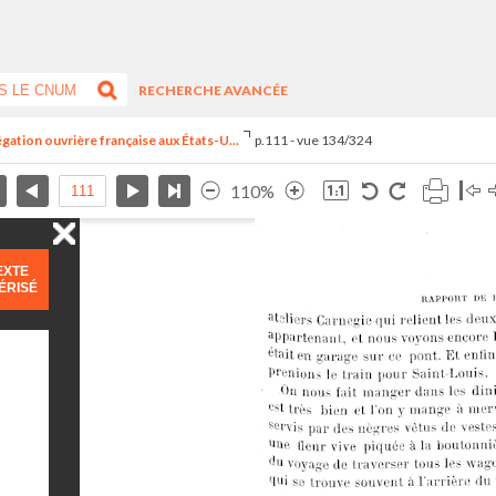
RECHERCHE AVANCÉE
égation ouvrière française aux États-U...
p.111 - vue 134/324
110%
EXTE
ÉRISÉ