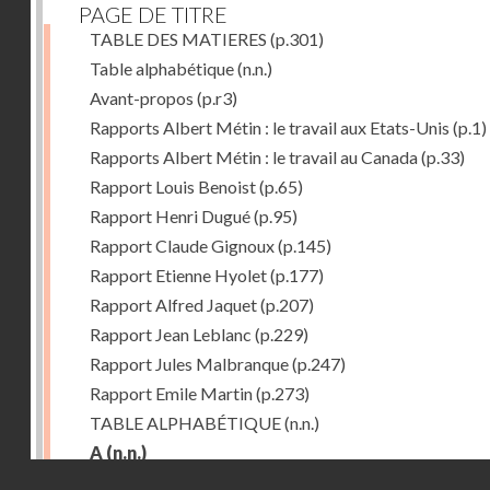
PAGE DE TITRE
TABLE DES MATIERES
(p.301)
Table alphabétique
(n.n.)
Avant-propos
(p.r3)
Rapports Albert Métin : le travail aux Etats-Unis
(p.1)
Rapports Albert Métin : le travail au Canada
(p.33)
Rapport Louis Benoist
(p.65)
Rapport Henri Dugué
(p.95)
Rapport Claude Gignoux
(p.145)
Rapport Etienne Hyolet
(p.177)
Rapport Alfred Jaquet
(p.207)
Rapport Jean Leblanc
(p.229)
Rapport Jules Malbranque
(p.247)
Rapport Emile Martin
(p.273)
TABLE ALPHABÉTIQUE
(n.n.)
A
(n.n.)
Droits réservés - CNAM
Abattoirs de Chicago
(p.r11)