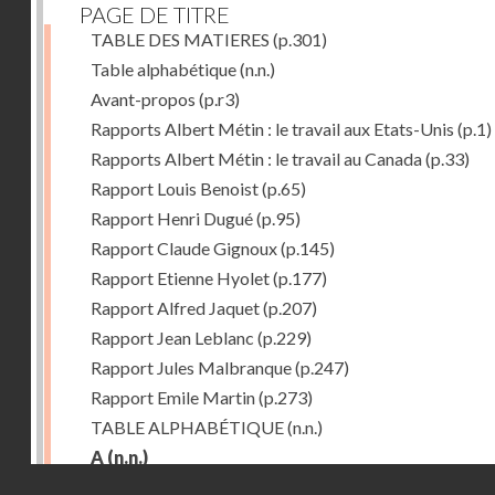
PAGE DE TITRE
TABLE DES MATIERES
(p.301)
Table alphabétique
(n.n.)
Avant-propos
(p.r3)
Rapports Albert Métin : le travail aux Etats-Unis
(p.1)
Rapports Albert Métin : le travail au Canada
(p.33)
Rapport Louis Benoist
(p.65)
Rapport Henri Dugué
(p.95)
Rapport Claude Gignoux
(p.145)
Rapport Etienne Hyolet
(p.177)
Rapport Alfred Jaquet
(p.207)
Rapport Jean Leblanc
(p.229)
Rapport Jules Malbranque
(p.247)
Rapport Emile Martin
(p.273)
TABLE ALPHABÉTIQUE
(n.n.)
A
(n.n.)
Droits réservés - CNAM
Abattoirs de Chicago
(p.r11)