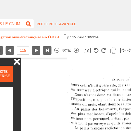
RECHERCHE AVANCÉE
égation ouvrière française aux États-U...
p.115 - vue 138/324
90%
EXTE
ÉRISÉ