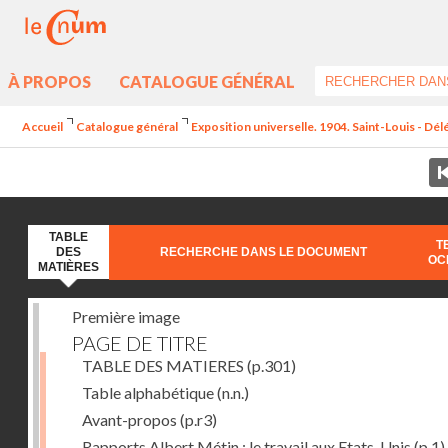
À PROPOS
CATALOGUE GÉNÉRAL
Accueil
Catalogue général
Exposition universelle. 1904. Saint-Louis - Dél
TABLE
T
DES
RECHERCHE DANS LE DOCUMENT
OC
MATIÈRES
Première image
PAGE DE TITRE
TABLE DES MATIERES
(p.301)
Table alphabétique
(n.n.)
Avant-propos
(p.r3)
Rapports Albert Métin : le travail aux Etats-Unis
(p.1)