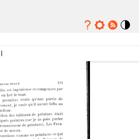
Mode
contraste
élévé