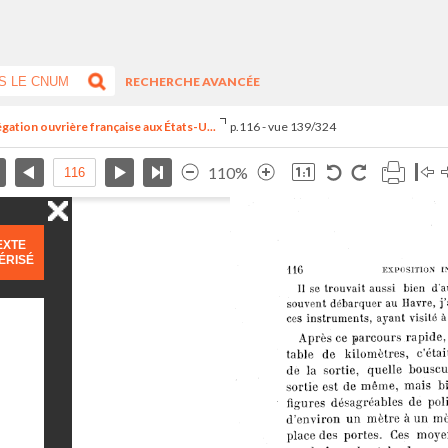
RECHERCHE AVANCÉE
égation ouvrière française aux États-U...
p.116 - vue 139/324
110%
EXTE
ÉRISÉ