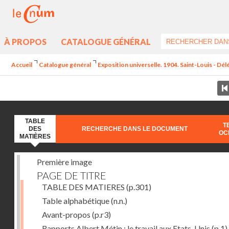
À PROPOS
CATALOGUE GÉNÉRAL
Accueil
Catalogue général
Exposition universelle. 1904. Saint-Louis - Dél
TABLE
T
DES
RECHERCHE DANS LE DOCUMENT
OC
MATIÈRES
Première image
PAGE DE TITRE
TABLE DES MATIERES
(p.301)
Table alphabétique
(n.n.)
Avant-propos
(p.r3)
Rapports Albert Métin : le travail aux Etats-Unis
(p.1)