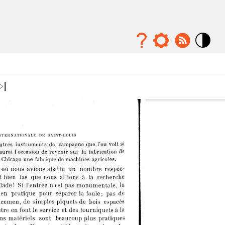
Mode
contraste
élévé