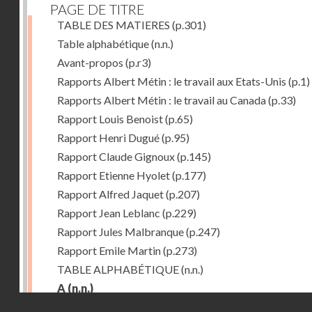
PAGE DE TITRE
TABLE DES MATIERES
(p.301)
Table alphabétique
(n.n.)
Avant-propos
(p.r3)
Rapports Albert Métin : le travail aux Etats-Unis
(p.1)
Rapports Albert Métin : le travail au Canada
(p.33)
Rapport Louis Benoist
(p.65)
Rapport Henri Dugué
(p.95)
Rapport Claude Gignoux
(p.145)
Rapport Etienne Hyolet
(p.177)
Rapport Alfred Jaquet
(p.207)
Rapport Jean Leblanc
(p.229)
Rapport Jules Malbranque
(p.247)
Rapport Emile Martin
(p.273)
TABLE ALPHABÉTIQUE
(n.n.)
A
(n.n.)
Droits réservés - CNAM
Abattoirs de Chicago
(p.r11)