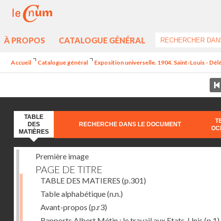
À PROPOS
CATALOGUE GÉNÉRAL
Accueil
Catalogue général
Exposition universelle. 1904. Saint-Louis - Dél
TABLE
T
DES
RECHERCHE DANS LE DOCUMENT
OC
MATIÈRES
Première image
PAGE DE TITRE
TABLE DES MATIERES
(p.301)
Table alphabétique
(n.n.)
Avant-propos
(p.r3)
Rapports Albert Métin : le travail aux Etats-Unis
(p.1)