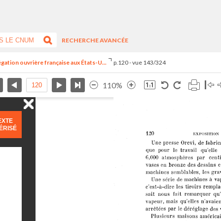
RECHERCHE AVANCÉE
égation ouvrière française aux États-U...
p.120 - vue 143/324
110%
EXTE
ÉRISÉ