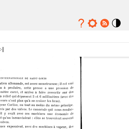
Mode
contraste
élévé