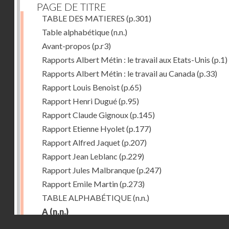
PAGE DE TITRE
TABLE DES MATIERES
(p.301)
Table alphabétique
(n.n.)
Avant-propos
(p.r3)
Rapports Albert Métin : le travail aux Etats-Unis
(p.1)
Rapports Albert Métin : le travail au Canada
(p.33)
Rapport Louis Benoist
(p.65)
Rapport Henri Dugué
(p.95)
Rapport Claude Gignoux
(p.145)
Rapport Etienne Hyolet
(p.177)
Rapport Alfred Jaquet
(p.207)
Rapport Jean Leblanc
(p.229)
Rapport Jules Malbranque
(p.247)
Rapport Emile Martin
(p.273)
TABLE ALPHABÉTIQUE
(n.n.)
A
(n.n.)
Droits réservés - CNAM
Abattoirs de Chicago
(p.r11)