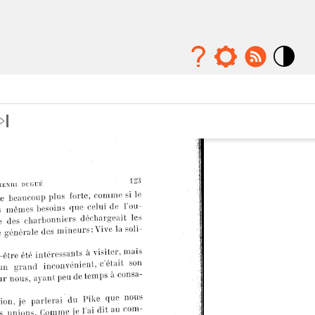
Mode
contraste
élévé