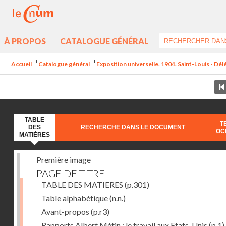
À PROPOS
CATALOGUE GÉNÉRAL
Accueil
Catalogue général
Exposition universelle. 1904. Saint-Louis - Dél
TABLE
T
DES
RECHERCHE DANS LE DOCUMENT
OC
MATIÈRES
Première image
PAGE DE TITRE
TABLE DES MATIERES
(p.301)
Table alphabétique
(n.n.)
Avant-propos
(p.r3)
Rapports Albert Métin : le travail aux Etats-Unis
(p.1)