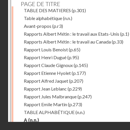
PAGE DE TITRE
TABLE DES MATIERES
(p.301)
Table alphabétique
(n.n.)
Avant-propos
(p.r3)
Rapports Albert Métin : le travail aux Etats-Unis
(p.1)
Rapports Albert Métin : le travail au Canada
(p.33)
Rapport Louis Benoist
(p.65)
Rapport Henri Dugué
(p.95)
Rapport Claude Gignoux
(p.145)
Rapport Etienne Hyolet
(p.177)
Rapport Alfred Jaquet
(p.207)
Rapport Jean Leblanc
(p.229)
Rapport Jules Malbranque
(p.247)
Rapport Emile Martin
(p.273)
TABLE ALPHABÉTIQUE
(n.n.)
A
(n.n.)
Droits réservés - CNAM
Abattoirs de Chicago
(p.r11)