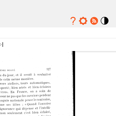
Mode
contraste
élévé