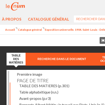
À PROPOS
CATALOGUE GÉNÉRAL
Accueil
Catalogue général
Exposition universelle. 1904. Saint-Louis - Dél
TABLE
T
DES
RECHERCHE DANS LE DOCUMENT
OC
MATIÈRES
Première image
PAGE DE TITRE
TABLE DES MATIERES
(p.301)
Table alphabétique
(n.n.)
Avant-propos
(p.r3)
Rapports Albert Métin : le travail aux Etats-Unis
(p.1)