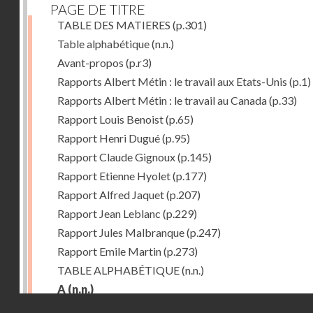
PAGE DE TITRE
TABLE DES MATIERES
(p.301)
Table alphabétique
(n.n.)
Avant-propos
(p.r3)
Rapports Albert Métin : le travail aux Etats-Unis
(p.1)
Rapports Albert Métin : le travail au Canada
(p.33)
Rapport Louis Benoist
(p.65)
Rapport Henri Dugué
(p.95)
Rapport Claude Gignoux
(p.145)
Rapport Etienne Hyolet
(p.177)
Rapport Alfred Jaquet
(p.207)
Rapport Jean Leblanc
(p.229)
Rapport Jules Malbranque
(p.247)
Rapport Emile Martin
(p.273)
TABLE ALPHABÉTIQUE
(n.n.)
A
(n.n.)
Droits réservés - CNAM
Abattoirs de Chicago
(p.r11)