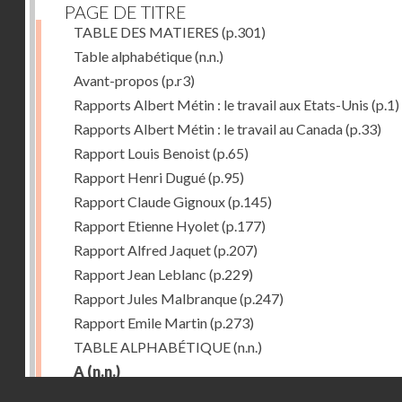
PAGE DE TITRE
TABLE DES MATIERES
(p.301)
Table alphabétique
(n.n.)
Avant-propos
(p.r3)
Rapports Albert Métin : le travail aux Etats-Unis
(p.1)
Rapports Albert Métin : le travail au Canada
(p.33)
Rapport Louis Benoist
(p.65)
Rapport Henri Dugué
(p.95)
Rapport Claude Gignoux
(p.145)
Rapport Etienne Hyolet
(p.177)
Rapport Alfred Jaquet
(p.207)
Rapport Jean Leblanc
(p.229)
Rapport Jules Malbranque
(p.247)
Rapport Emile Martin
(p.273)
TABLE ALPHABÉTIQUE
(n.n.)
A
(n.n.)
Droits réservés - CNAM
Abattoirs de Chicago
(p.r11)