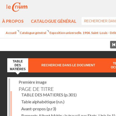
À PROPOS
CATALOGUE GÉNÉRAL
Accueil
Catalogue général
Exposition universelle. 1904. Saint-Louis - Dél
TABLE
T
DES
RECHERCHE DANS LE DOCUMENT
OC
MATIÈRES
Première image
PAGE DE TITRE
TABLE DES MATIERES
(p.301)
Table alphabétique
(n.n.)
Avant-propos
(p.r3)
Rapports Albert Métin : le travail aux Etats-Unis
(p.1)