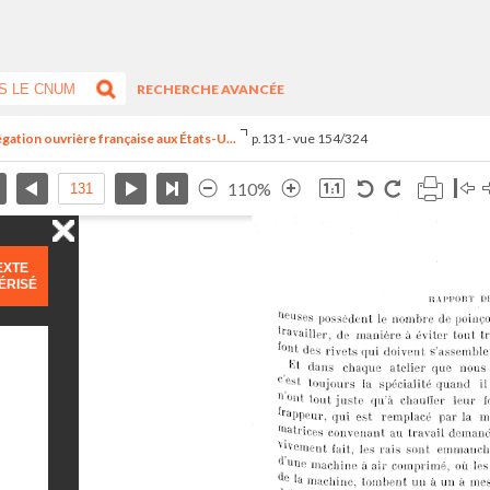
RECHERCHE AVANCÉE
égation ouvrière française aux États-U...
p.131 - vue 154/324
110%
EXTE
ÉRISÉ