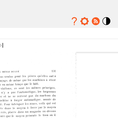
Mode
contraste
élévé