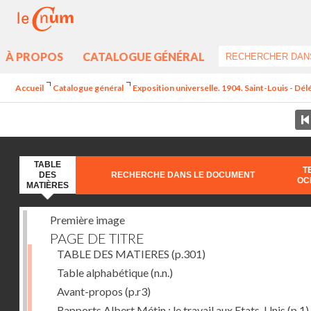
À PROPOS
CATALOGUE GÉNÉRAL
Accueil
Catalogue général
Exposition universelle. 1904. Saint-Louis - Dél
TABLE
T
DES
RECHERCHE DANS LE DOCUMENT
OC
MATIÈRES
Première image
PAGE DE TITRE
TABLE DES MATIERES
(p.301)
Table alphabétique
(n.n.)
Avant-propos
(p.r3)
Rapports Albert Métin : le travail aux Etats-Unis
(p.1)