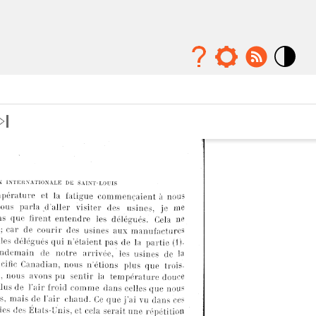
Mode
contraste
élévé