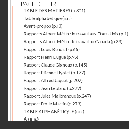
PAGE DE TITRE
TABLE DES MATIERES
(p.301)
Table alphabétique
(n.n.)
Avant-propos
(p.r3)
Rapports Albert Métin : le travail aux Etats-Unis
(p.1)
Rapports Albert Métin : le travail au Canada
(p.33)
Rapport Louis Benoist
(p.65)
Rapport Henri Dugué
(p.95)
Rapport Claude Gignoux
(p.145)
Rapport Etienne Hyolet
(p.177)
Rapport Alfred Jaquet
(p.207)
Rapport Jean Leblanc
(p.229)
Rapport Jules Malbranque
(p.247)
Rapport Emile Martin
(p.273)
TABLE ALPHABÉTIQUE
(n.n.)
A
(n.n.)
Droits réservés - CNAM
Abattoirs de Chicago
(p.r11)