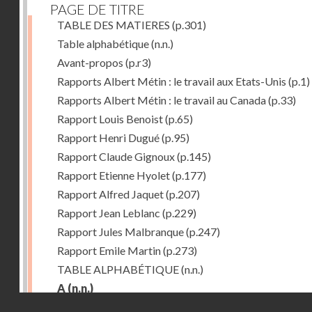
PAGE DE TITRE
TABLE DES MATIERES
(p.301)
Table alphabétique
(n.n.)
Avant-propos
(p.r3)
Rapports Albert Métin : le travail aux Etats-Unis
(p.1)
Rapports Albert Métin : le travail au Canada
(p.33)
Rapport Louis Benoist
(p.65)
Rapport Henri Dugué
(p.95)
Rapport Claude Gignoux
(p.145)
Rapport Etienne Hyolet
(p.177)
Rapport Alfred Jaquet
(p.207)
Rapport Jean Leblanc
(p.229)
Rapport Jules Malbranque
(p.247)
Rapport Emile Martin
(p.273)
TABLE ALPHABÉTIQUE
(n.n.)
A
(n.n.)
Droits réservés - CNAM
Abattoirs de Chicago
(p.r11)