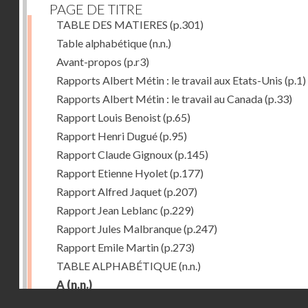
PAGE DE TITRE
TABLE DES MATIERES
(p.301)
Table alphabétique
(n.n.)
Avant-propos
(p.r3)
Rapports Albert Métin : le travail aux Etats-Unis
(p.1)
Rapports Albert Métin : le travail au Canada
(p.33)
Rapport Louis Benoist
(p.65)
Rapport Henri Dugué
(p.95)
Rapport Claude Gignoux
(p.145)
Rapport Etienne Hyolet
(p.177)
Rapport Alfred Jaquet
(p.207)
Rapport Jean Leblanc
(p.229)
Rapport Jules Malbranque
(p.247)
Rapport Emile Martin
(p.273)
TABLE ALPHABÉTIQUE
(n.n.)
A
(n.n.)
Droits réservés - CNAM
Abattoirs de Chicago
(p.r11)