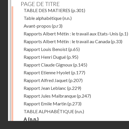
PAGE DE TITRE
TABLE DES MATIERES
(p.301)
Table alphabétique
(n.n.)
Avant-propos
(p.r3)
Rapports Albert Métin : le travail aux Etats-Unis
(p.1)
Rapports Albert Métin : le travail au Canada
(p.33)
Rapport Louis Benoist
(p.65)
Rapport Henri Dugué
(p.95)
Rapport Claude Gignoux
(p.145)
Rapport Etienne Hyolet
(p.177)
Rapport Alfred Jaquet
(p.207)
Rapport Jean Leblanc
(p.229)
Rapport Jules Malbranque
(p.247)
Rapport Emile Martin
(p.273)
TABLE ALPHABÉTIQUE
(n.n.)
A
(n.n.)
Droits réservés - CNAM
Abattoirs de Chicago
(p.r11)