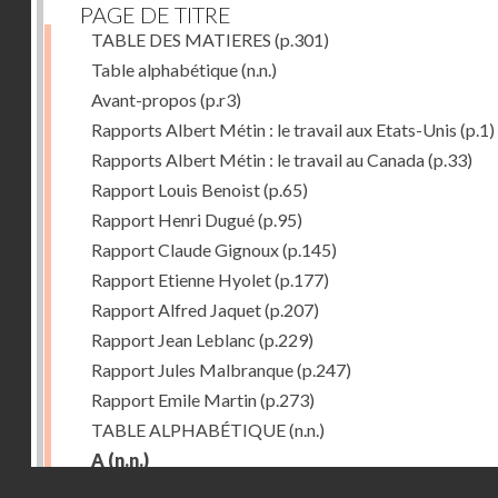
PAGE DE TITRE
TABLE DES MATIERES
(p.301)
Table alphabétique
(n.n.)
Avant-propos
(p.r3)
Rapports Albert Métin : le travail aux Etats-Unis
(p.1)
Rapports Albert Métin : le travail au Canada
(p.33)
Rapport Louis Benoist
(p.65)
Rapport Henri Dugué
(p.95)
Rapport Claude Gignoux
(p.145)
Rapport Etienne Hyolet
(p.177)
Rapport Alfred Jaquet
(p.207)
Rapport Jean Leblanc
(p.229)
Rapport Jules Malbranque
(p.247)
Rapport Emile Martin
(p.273)
TABLE ALPHABÉTIQUE
(n.n.)
A
(n.n.)
Droits réservés - CNAM
Abattoirs de Chicago
(p.r11)