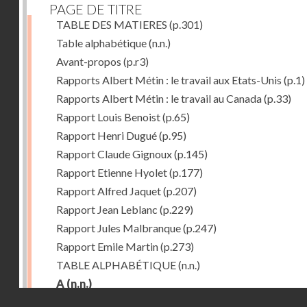
PAGE DE TITRE
TABLE DES MATIERES
(p.301)
Table alphabétique
(n.n.)
Avant-propos
(p.r3)
Rapports Albert Métin : le travail aux Etats-Unis
(p.1)
Rapports Albert Métin : le travail au Canada
(p.33)
Rapport Louis Benoist
(p.65)
Rapport Henri Dugué
(p.95)
Rapport Claude Gignoux
(p.145)
Rapport Etienne Hyolet
(p.177)
Rapport Alfred Jaquet
(p.207)
Rapport Jean Leblanc
(p.229)
Rapport Jules Malbranque
(p.247)
Rapport Emile Martin
(p.273)
TABLE ALPHABÉTIQUE
(n.n.)
A
(n.n.)
Droits réservés - CNAM
Abattoirs de Chicago
(p.r11)