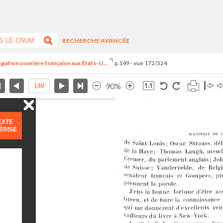
RECHERCHE AVANCÉE
égation ouvrière française aux États-U...
p.149 - vue 172/324
90%
EXTE
ÉRISÉ