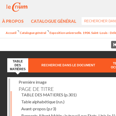
À PROPOS
CATALOGUE GÉNÉRAL
Accueil
Catalogue général
Exposition universelle. 1904. Saint-Louis - Dél
TABLE
T
DES
RECHERCHE DANS LE DOCUMENT
OC
MATIÈRES
Première image
PAGE DE TITRE
TABLE DES MATIERES
(p.301)
Table alphabétique
(n.n.)
Avant-propos
(p.r3)
Rapports Albert Métin : le travail aux Etats-Unis
(p.1)