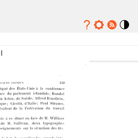
Mode
contraste
élévé