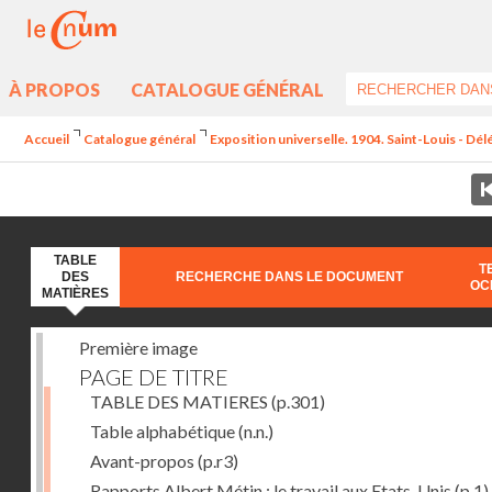
À PROPOS
CATALOGUE GÉNÉRAL
Accueil
Catalogue général
Exposition universelle. 1904. Saint-Louis - Dél
TABLE
T
DES
RECHERCHE DANS LE DOCUMENT
OC
MATIÈRES
Première image
PAGE DE TITRE
TABLE DES MATIERES
(p.301)
Table alphabétique
(n.n.)
Avant-propos
(p.r3)
Rapports Albert Métin : le travail aux Etats-Unis
(p.1)