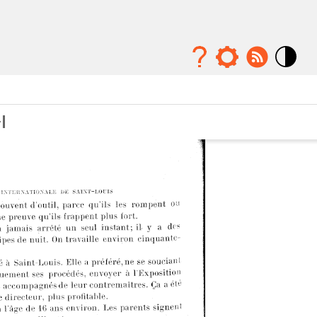
Mode
contraste
élévé