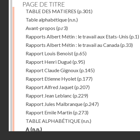
PAGE DE TITRE
TABLE DES MATIERES
(p.301)
Table alphabétique
(n.n.)
Avant-propos
(p.r3)
Rapports Albert Métin : le travail aux Etats-Unis
(p.1)
Rapports Albert Métin : le travail au Canada
(p.33)
Rapport Louis Benoist
(p.65)
Rapport Henri Dugué
(p.95)
Rapport Claude Gignoux
(p.145)
Rapport Etienne Hyolet
(p.177)
Rapport Alfred Jaquet
(p.207)
Rapport Jean Leblanc
(p.229)
Rapport Jules Malbranque
(p.247)
Rapport Emile Martin
(p.273)
TABLE ALPHABÉTIQUE
(n.n.)
A
(n.n.)
Droits réservés - CNAM
Abattoirs de Chicago
(p.r11)