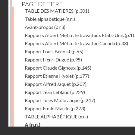
PAGE DE TITRE
TABLE DES MATIERES
(p.301)
Table alphabétique
(n.n.)
Avant-propos
(p.r3)
Rapports Albert Métin : le travail aux Etats-Unis
(p.1)
Rapports Albert Métin : le travail au Canada
(p.33)
Rapport Louis Benoist
(p.65)
Rapport Henri Dugué
(p.95)
Rapport Claude Gignoux
(p.145)
Rapport Etienne Hyolet
(p.177)
Rapport Alfred Jaquet
(p.207)
Rapport Jean Leblanc
(p.229)
Rapport Jules Malbranque
(p.247)
Rapport Emile Martin
(p.273)
TABLE ALPHABÉTIQUE
(n.n.)
A
(n.n.)
Droits réservés - CNAM
Abattoirs de Chicago
(p.r11)