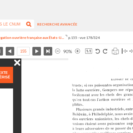
RECHERCHE AVANCÉE
égation ouvrière française aux États-U...
p.155 - vue 178/324
90%
EXTE
ÉRISÉ