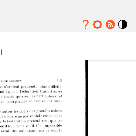
Mode
contraste
élévé