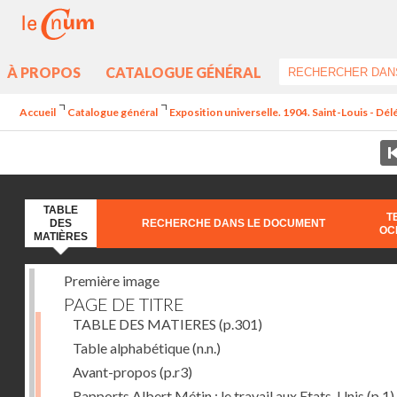
À PROPOS
CATALOGUE GÉNÉRAL
Accueil
Catalogue général
Exposition universelle. 1904. Saint-Louis - Dél
TABLE
T
DES
RECHERCHE DANS LE DOCUMENT
OC
MATIÈRES
Première image
PAGE DE TITRE
TABLE DES MATIERES
(p.301)
Table alphabétique
(n.n.)
Avant-propos
(p.r3)
Rapports Albert Métin : le travail aux Etats-Unis
(p.1)