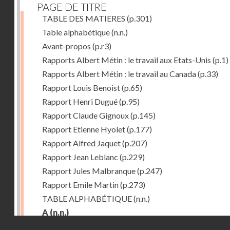
PAGE DE TITRE
TABLE DES MATIERES
(p.301)
Table alphabétique
(n.n.)
Avant-propos
(p.r3)
Rapports Albert Métin : le travail aux Etats-Unis
(p.1)
Rapports Albert Métin : le travail au Canada
(p.33)
Rapport Louis Benoist
(p.65)
Rapport Henri Dugué
(p.95)
Rapport Claude Gignoux
(p.145)
Rapport Etienne Hyolet
(p.177)
Rapport Alfred Jaquet
(p.207)
Rapport Jean Leblanc
(p.229)
Rapport Jules Malbranque
(p.247)
Rapport Emile Martin
(p.273)
TABLE ALPHABÉTIQUE
(n.n.)
A
(n.n.)
Droits réservés - CNAM
Abattoirs de Chicago
(p.r11)