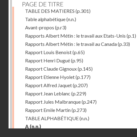
PAGE DE TITRE
TABLE DES MATIERES
(p.301)
Table alphabétique
(n.n.)
Avant-propos
(p.r3)
Rapports Albert Métin : le travail aux Etats-Unis
(p.1)
Rapports Albert Métin : le travail au Canada
(p.33)
Rapport Louis Benoist
(p.65)
Rapport Henri Dugué
(p.95)
Rapport Claude Gignoux
(p.145)
Rapport Etienne Hyolet
(p.177)
Rapport Alfred Jaquet
(p.207)
Rapport Jean Leblanc
(p.229)
Rapport Jules Malbranque
(p.247)
Rapport Emile Martin
(p.273)
TABLE ALPHABÉTIQUE
(n.n.)
A
(n.n.)
Droits réservés - CNAM
Abattoirs de Chicago
(p.r11)